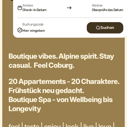
Anreise
Abreise
Check-in Datum
Überprüfe das Datum
Buchungscode
Suchen
Boutique vibes. Alpine spirit. Stay
casual. Feel Coburg.
20 Appartements - 20 Charaktere.
Frühstück neu gedacht.
Boutique Spa - von Wellbeing bis
Longevity
feel | taste | enjoy | look | live | love |