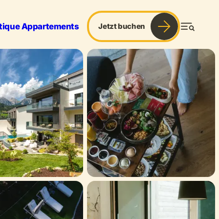
tique Appartements
Jetzt buchen
Menü
Frühstück & more
Boutique Spa & more
port
Urlaub mit Hund
Services