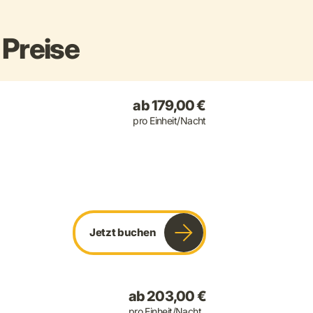
Preise
ab 179,00 €
pro Einheit/Nacht
Jetzt buchen
ab 203,00 €
pro Einheit/Nacht