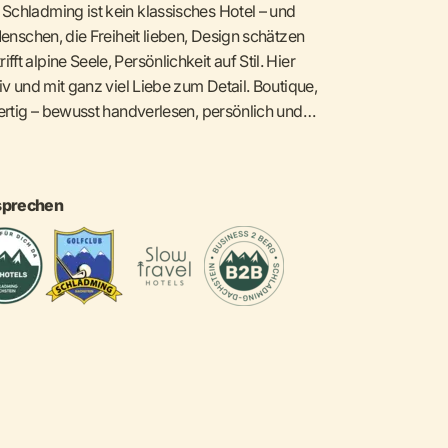
Schladming ist kein klassisches Hotel – und
Menschen, die Freiheit lieben, Design schätzen
t alpine Seele, Persönlichkeit auf Stil. Hier
iv und mit ganz viel Liebe zum Detail. Boutique,
wertig – bewusst handverlesen, persönlich und
 sondern Ihr Ort für Stil, Persönlichkeit und
Matte, Bike oder einfach Genuss – hier finden Sie
lcome
. Persönlich, kreativ, mit Seele. Lebe das
sprechen
chladming
beraubenden
Panoramablick
über das Ennstal
wurzen. Nur wenige Gehminuten zur Planai-
rants und Après-Ski-Hotspots wie der Tenne.
nderwege, Bike-Trails, Laufstrecken &
r Stadt? Beides da. Beides nah.
urg Style
derssein ist hier kein Konzept, sondern Haltung.
ür 2 bis 10 Personen – vom gemütlichen Basic