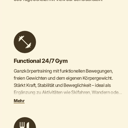
Functional 24/7 Gym
Ganzkörpertraining mit funktionellen Bewegungen,
freien Gewichten und dem eigenen Körpergewicht.
Stärkt Kraft, Stabilität und Beweglichkeit – ideal als
Ergänzung zu Aktivitäten wie Skifahren, Wandern oder
Biken.
Mehr