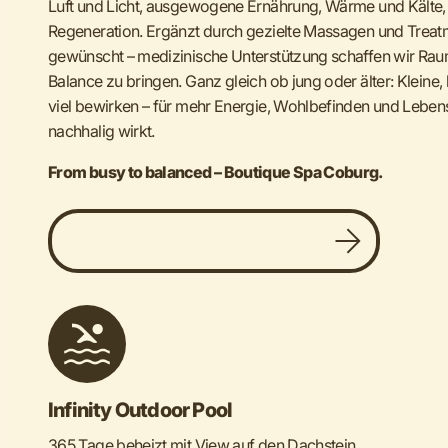
Luft und Licht, ausgewogene Ernährung, Wärme und Kälte
Regeneration. Ergänzt durch gezielte Massagen und Trea
gewünscht – medizinische Unterstützung schaffen wir Raum
Balance zu bringen. Ganz gleich ob jung oder älter: Klein
viel bewirken – für mehr Energie, Wohlbefinden und Lebens
nachhalig wirkt.
From busy to balanced – Boutique Spa Coburg.
Sommer Spa-Broschüre ansehen
Infinity Outdoor Pool
365 Tage beheizt mit View auf den Dachstein.