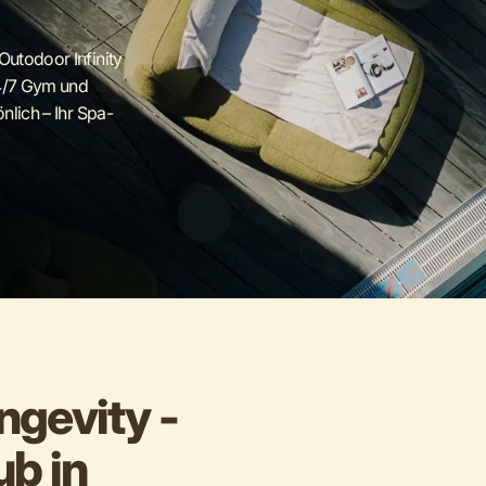
Outodoor Infinity
24/7 Gym und
nlich – Ihr Spa-
ngevity -
ub in