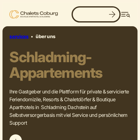
Jetzt buchen
Men
services
•
über uns
Schladming-
Appartements
Ihre Gastgeber und die Plattform für private & servicierte
Feriendomizile, Resorts & Chaletdörfer & Boutique
Aparthotels in Schladming Dachstein auf
Selbstversorgerbasis mit viel Service und persönlichem
Support