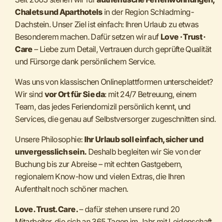
Chalets und Aparthotels
in der Region Schladming-
Dachstein. Unser Ziel ist einfach: Ihren Urlaub zu etwas
Besonderem machen. Dafür setzen wir auf
Love · Trust ·
Care
– Liebe zum Detail, Vertrauen durch geprüfte Qualität
und Fürsorge dank persönlichem Service.
Was uns von klassischen Onlineplattformen unterscheidet?
Wir sind
vor Ort für Sie da
: mit 24/7 Betreuung, einem
Team, das jedes Feriendomizil persönlich kennt, und
Services, die genau auf Selbstversorger zugeschnitten sind.
Unsere Philosophie:
Ihr Urlaub soll einfach, sicher und
unvergesslich sein.
Deshalb begleiten wir Sie von der
Buchung bis zur Abreise – mit echten Gastgebern,
regionalem Know-how und vielen Extras, die Ihren
Aufenthalt noch schöner machen.
Love. Trust. Care.
– dafür stehen unsere rund 20
Mitarbeiter, die sich an 365 Tagen im Jahr mit Leidenschaft