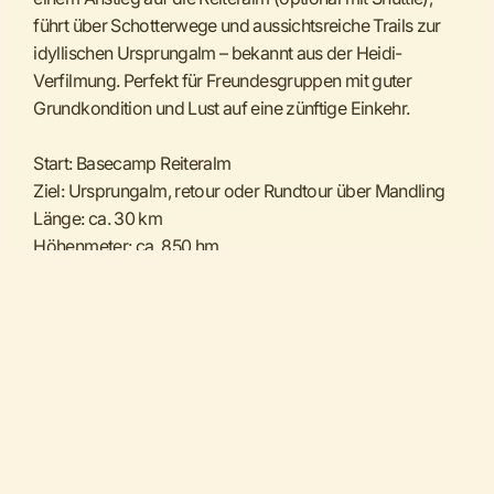
führt über Schotterwege und aussichtsreiche Trails zur
idyllischen Ursprungalm – bekannt aus der Heidi-
Verfilmung. Perfekt für Freundesgruppen mit guter
Grundkondition und Lust auf eine zünftige Einkehr.
Start: Basecamp Reiteralm
Ziel: Ursprungalm, retour oder Rundtour über Mandling
Länge: ca. 30 km
Höhenmeter: ca. 850 hm
Highlight: Einkehr in der Ursprungalm, Almwiesen &
Bergpanorama
Tipp: Lunchpaket mitnehmen oder Frühstück bei der
Unterkunft dazubuchen & gemeinsam in den Tag starten