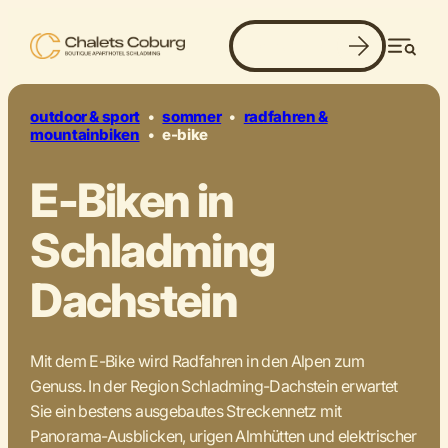
Jetzt buchen
pedal. power. panorama.
Men
outdoor & sport
•
sommer
•
radfahren &
mountainbiken
•
e-bike
E-Biken in
Schladming
Dachstein
Mit dem E-Bike wird Radfahren in den Alpen zum
Genuss. In der Region Schladming-Dachstein erwartet
Sie ein bestens ausgebautes Streckennetz mit
Panorama-Ausblicken, urigen Almhütten und elektrischer