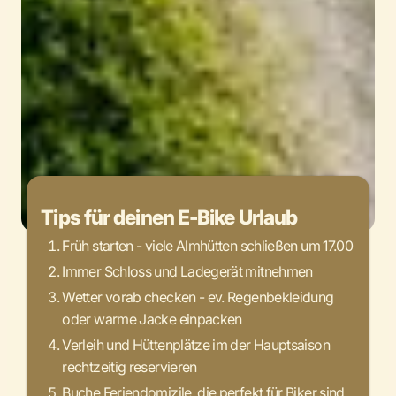
Tips für deinen E-Bike Urlaub
Früh starten - viele Almhütten schließen um 17.00
Immer Schloss und Ladegerät mitnehmen
Wetter vorab checken - ev. Regenbekleidung
oder warme Jacke einpacken
Verleih und Hüttenplätze im der Hauptsaison
rechtzeitig reservieren
Buche Feriendomizile, die perfekt für Biker sind