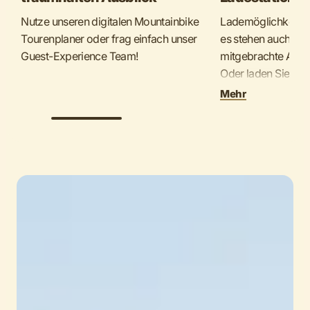
Nutze unseren digitalen Mountainbike
Lademöglichkeiten
Tourenplaner oder frag einfach unser
es stehen auch St
Guest-Experience Team!
mitgebrachte Akku
Oder laden Sie IHR 
Unterkunft!
Mehr
Hier finden Sie ein
Ladestationen. me