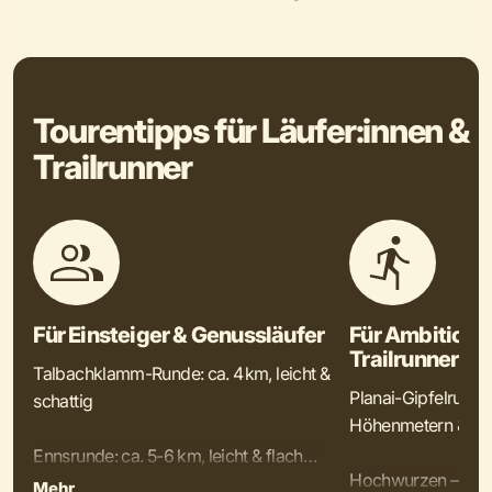
Tourentipps für Läufer:innen &
Trailrunner
Für Einsteiger & Genussläufer
Für Ambitionie
Trailrunner
Talbachklamm-Runde: ca. 4 km, leicht &
Planai-Gipfelrunde:
schattig
Höhenmetern & Aus
Ennsrunde: ca. 5-6 km, leicht & flach
Hochwurzen – Urs
Mehr