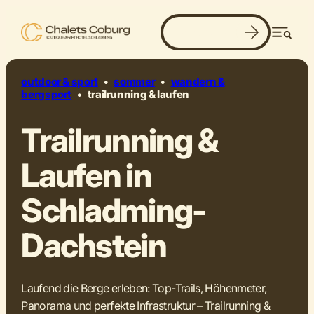
Jetzt buchen
dynamisch. intensiv. flow.
Men
©
outdoor & sport
•
sommer
•
wandern &
bergsport
•
trailrunning & laufen
Trailrunning &
Laufen in
Schladming-
Dachstein
Laufend die Berge erleben: Top-Trails, Höhenmeter,
Panorama und perfekte Infrastruktur – Trailrunning &