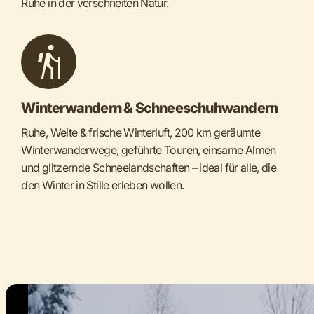
Ruhe in der verschneiten Natur.
Winterwandern & Schneeschuhwandern
Rod
Ruhe, Weite & frische Winterluft, 200 km geräumte
Ob a
Winterwanderwege, geführte Touren, einsame Almen
Natu
und glitzernde Schneelandschaften – ideal für alle, die
Groß
den Winter in Stille erleben wollen.
Lift
Meh
Etwa
Gals
Rode
Fami