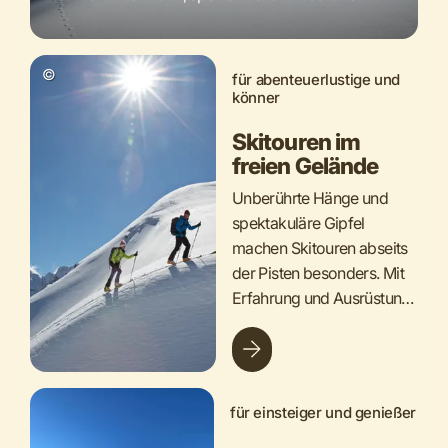
und unvergesslichen Momenten belohnt.
©
für abenteuerlustige und
könner
Skitouren im
freien Gelände
Unberührte Hänge und
spektakuläre Gipfel
machen Skitouren abseits
der Pisten besonders. Mit
Erfahrung und Ausrüstung
warten unvergessliche
Naturerlebnisse und
traumhafte Abfahrten.
für einsteiger und genießer