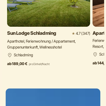
Sun Lodge Schladming
Apart
★
4.7 (347)
Ferienw
Aparthotel, Ferienwohnung / Appartement,
Resort,
Gruppenunterkunft, Wellnesshotel
Sch
Schladming
ab 144,
ab 189,00 €
pro Einheit/Nacht