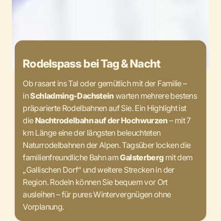
Rodelspass bei Tag & Nacht
Ob rasant ins Tal oder gemütlich mit der Familie –
in
Schladming-Dachstein
warten mehrere bestens
präparierte Rodelbahnen auf Sie. Ein Highlight ist
die
Nachtrodelbahn auf der Hochwurzen
– mit 7
km Länge eine der längsten beleuchteten
Naturrodelbahnen der Alpen. Tagsüber locken die
familienfreundliche Bahn am
Galsterberg
mit dem
„Gallischen Dorf“ und weitere Strecken in der
Region. Rodeln können Sie bequem vor Ort
ausleihen – für pures Wintervergnügen ohne
Vorplanung.