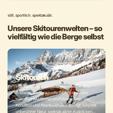
still. sportlich. spektakulär.
Unsere Skitourenwelten – so
vielfältig wie die Berge selbst
für ruhesuchende und spurenzieher
Skitouren
In Schladming-Dachstein erwarten Sie stille
Anstiege, eindrucksvolle Gipfeltouren und
traumhafte Abfahrten im Pulverschnee. Wer
Kondition und Abenteuerlust mitbringt, wird mit
unberührter Natur, spektakulären Ausblicken