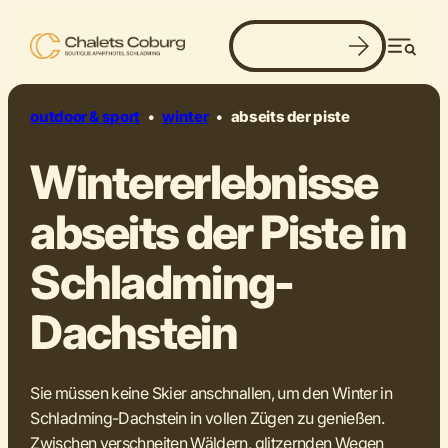
Jetzt buchen
winter. wandern. weitblick.
Men
outdoor & sport
•
winter
•
abseits der piste
Wintererlebnisse
abseits der Piste in
Schladming-
Dachstein
Sie müssen keine Skier anschnallen, um den Winter in
Schladming-Dachstein in vollen Zügen zu genießen.
Zwischen verschneiten Wäldern, glitzernden Wegen