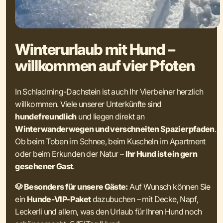
Winterurlaub mit Hund –
willkommen auf vier Pfoten
In Schladming-Dachstein ist auch Ihr Vierbeiner herzlich
willkommen. Viele unserer Unterkünfte sind
hundefreundlich
und liegen direkt an
Winterwanderwegen und verschneiten Spazierpfaden
.
Ob beim Toben im Schnee, beim Kuscheln im Apartment
oder beim Erkunden der Natur –
Ihr Hund ist ein gern
gesehener Gast
.
🐶 Besonders für unsere Gäste:
Auf Wunsch können Sie
ein
Hunde-VIP-Paket
dazubuchen – mit Decke, Napf,
Leckerli und allem, was den Urlaub für Ihren Hund noch