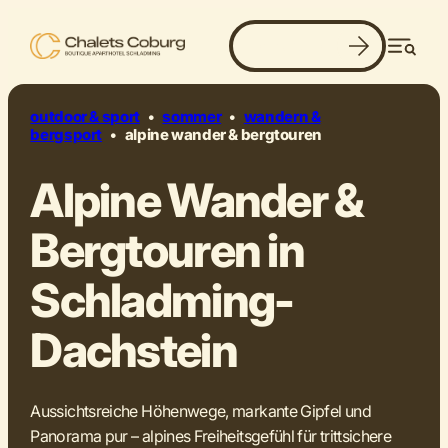
Jetzt buchen
aussicht. weite. freiheit.
Men
©
outdoor & sport
•
sommer
•
wandern &
bergsport
•
alpine wander & bergtouren
Alpine Wander &
Bergtouren in
Schladming-
Dachstein
Aussichtsreiche Höhenwege, markante Gipfel und
Panorama pur – alpines Freiheitsgefühl für trittsichere