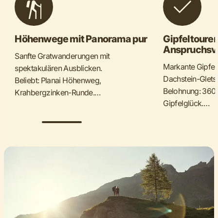
Höhenwege mit Panorama pur
Gipfeltouren
Anspruchsvo
Sanfte Gratwanderungen mit
Markante Gipfel
spektakulären Ausblicken.
Dachstein-Glets
Beliebt: Planai Höhenweg,
Belohnung: 360°
Krahbergzinken-Runde.
Gipfelglück.
Perfekt für alle, die oben bleiben wollen,
Für erfahrene Be
ohne extreme Kletterei.
und Trittsicherhe